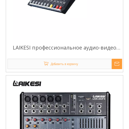
LAIKESI профессиональное аудио-видео
LIVE802FX 8-канальный аудио-звуковой
микшер с USB
Добавить в корзину