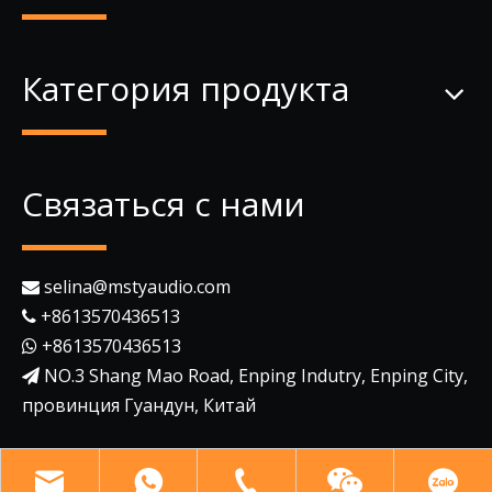
Категория продукта
Связаться с нами
selina@mstyaudio.com

+8613570436513

+8613570436513

NO.3 Shang Mao Road, Enping Indutry, Enping City,

провинция Гуандун, Китай