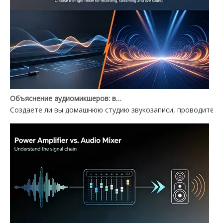
Объяснение аудиомикшеров: выбор между аудиомикшером для ПК и Power Mixer
Создаете ли вы домашнюю студию звукозаписи, проводите ж