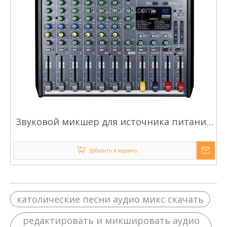
Звуковой микшер для источника питания
USB-5V, музыкальный микшер, консоль
для микширования DJ
Добавить в корзину
католические песни аудио микс скачать
редактировать и микшировать аудио