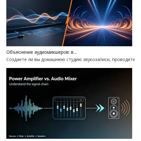
Объяснение аудиомикшеров: выбор между аудиомикшером для ПК и Power Mixer
Создаете ли вы домашнюю студию звукозаписи, проводите ж