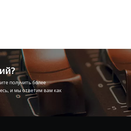
ий?
тите получить более
сь, и мы ответим вам как