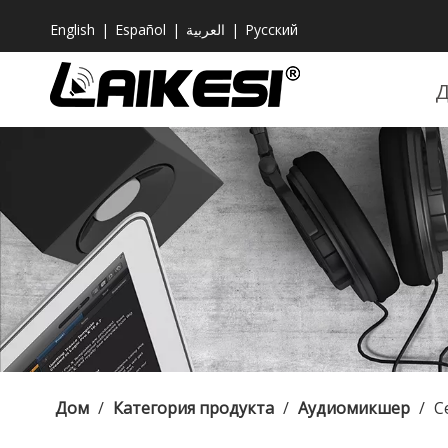
English
|
Español
|
العربية
|
Pусский
Дом
/
Категория продукта
/
Аудиомикшер
/
С