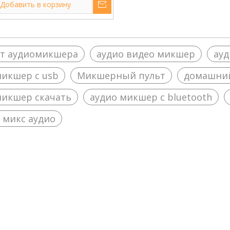
Добавить в корзину
икшера EX802FX-USB с
нтомным питанием
йт аудиомикшера
аудио видео микшер
ауд
микшер с usb
Микшерный пульт
домашний
микшер скачать
аудио микшер с bluetooth
 микс аудио