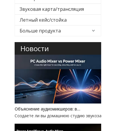
Звуковая карта/трансляция
Летный кейс/стойка
Больше продукта
Новости
Объяснение аудиомикшеров: выбор между аудиомикшером для ПК и Power Mixer
Создаете ли вы домашнюю студию звукозаписи, проводит