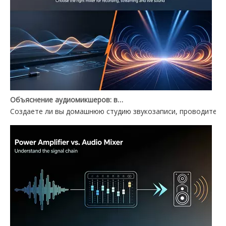
Объяснение аудиомикшеров: выбор между аудиомикшером для ПК и Power Mixer
Создаете ли вы домашнюю студию звукозаписи, проводите ж