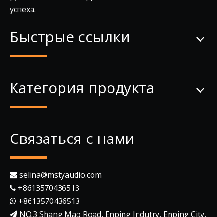
успеха.
Быстрые ссылки
Категория продукта
Связаться с нами
selina@mstyaudio.com

+8613570436513

+8613570436513

NO.3 Shang Mao Road, Enping Indutry, Enping City,
