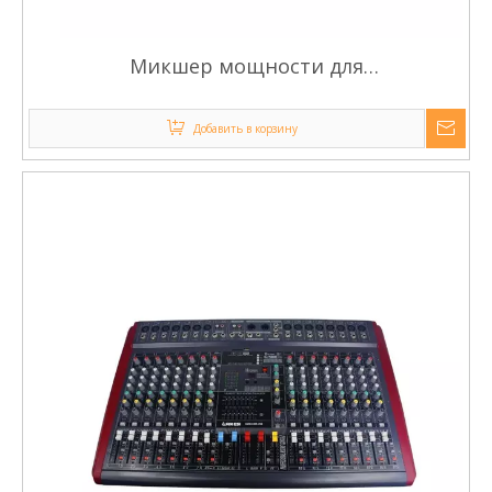
Микшер мощности для
профессионального чемодана с
усилителем мощностью 1000 Вт
Добавить в корзину