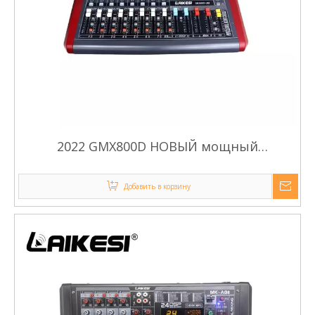
2022 GMX800D НОВЫЙ мощный
аудиомикшер с 2 группами управления BT
USB MP3
Добавить в корзину