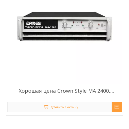
Хорошая цена Crown Style MA 2400,
сделанный в Китае, профессиональный
усилитель мощности
Добавить в корзину