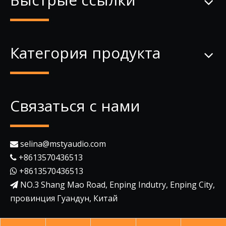
Категория продукта
Связаться с нами
selina@mstyaudio.com

+8613570436513

+8613570436513

NO.3 Shang Mao Road, Enping Indutry, Enping City,

провинция Гуандун, Китай