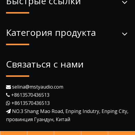
Быстрые ссылки
Категория продукта
Связаться с нами
selina@mstyaudio.com

+8613570436513

+8613570436513

NO.3 Shang Mao Road, Enping Indutry, Enping City,

провинция Гуандун, Китай