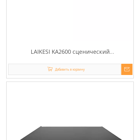
LAIKESI KA2600 сценический
профессиональный усилитель мощности
мощностью 600 Вт
Добавить в корзину