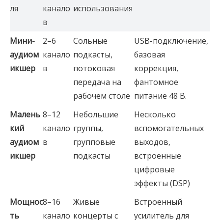
ля
канало
использования
в
Мини-
2–6
Сольные
USB-подключение,
аудиом
канало
подкасты,
базовая
икшер
в
потоковая
коррекция,
передача на
фантомное
рабочем столе
питание 48 В.
Малень
8–12
Небольшие
Несколько
кий 
канало
группы,
вспомогательных
аудиом
в
групповые
выходов,
икшер
подкасты
встроенные
цифровые
эффекты (DSP)
Мощнос
8–16
Живые
Встроенный
ть 
канало
концерты с
усилитель для