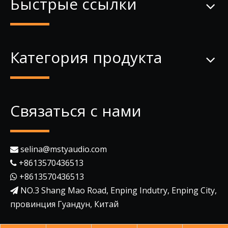
Быстрые ссылки
Категория продукта
Связаться с нами
selina@mstyaudio.com

+8613570436513

+8613570436513

NO.3 Shang Mao Road, Enping Indutry, Enping City,

провинция Гуандун, Китай