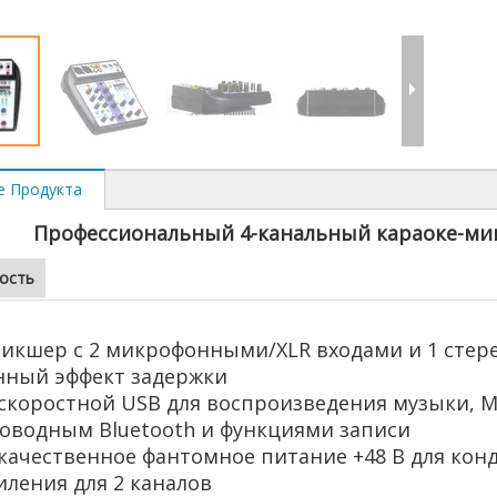
е Продукта
Профессиональный 4-канальный караоке-ми
ость
о микшер
икшер с 2 микрофонными/XLR входами и 1 стер
нный эффект задержки
скоростной USB для воспроизведения музыки, M
роводным Bluetooth и функциями записи
качественное фантомное питание +48 В для кон
иления для 2 каналов