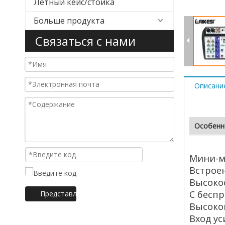
Летный кейс/стойка
Больше продукта
Связаться с нами
Описани
Особенн
мини ауди
Мини-м
Встрое
Высоко
С бесп
Представлять на рассмотрение
Высоко
Вход ус