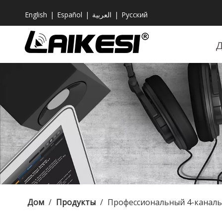
English
|
Español
|
العربية
|
Pусский
Дом
/
Продукты
/
Профессиональный 4-канал