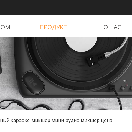
ДОМ
ПРОДУКТ
О НАС
ьный караоке-микшер мини-аудио микшер цена