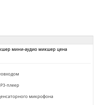
кшер мини-аудио микшер цена
еовходом
P3-плеер
денсаторного микрофона