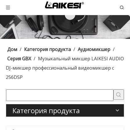
Дом
/
Категория продукта
/
Аудиомикшер
/
Серия GBX
/
Музыкальный микшер LAIKESI AUDIO
DJ-микшер профессиональный видеомикшер с
256DSP
Категория продукта