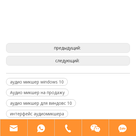
аудиомикшер виндовс 10
Продается аудиомикшер
аудиомикшер для Windows 10
предыдущий:
следующий:
аудио микшер windows 10
Аудио микшер на продажу
аудио микшер для виндовс 10
интерфейс аудиомикшера
аудио микшер рекордер
бесплатное программное обеспечение для