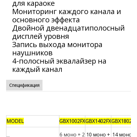
для караоке
Мониторинг каждого канала и
основного эффекта
Двойной двенадцатиполосный
дисплей уровня
Запись выхода монитора
наушников
4-полосный эквалайзер на
каждый канал
Спецификация
диджейский микшерный пульт
MODEL
GBX1002FX
GBX1402FX
GBX1802FX
6 моно + 2
10 моно +
14 моно +