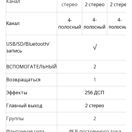
Канал
стерео
2 стерео
2 стерео
4-
4-
4-
Канал
полосный
полосный
полосный
USB/SD/Bluetooth/
√
запись
ВСПОМОГАТЕЛЬНЫЙ
2
Возвращаться
1
Эффекты
256 ДСП
Главный выход
2 стерео
Группы
2
Фантомная сила
48 В постоянного тока