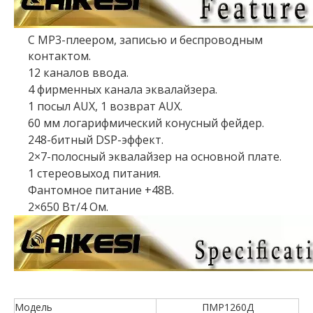
С MP3-плеером, записью и беспроводным
контактом.
12 каналов ввода.
4 фирменных канала эквалайзера.
1 посыл AUX, 1 возврат AUX.
60 мм логарифмический конусный фейдер.
248-битный DSP-эффект.
2×7-полосный эквалайзер на основной плате.
1 стереовыход питания.
Фантомное питание +48В.
2×650 Вт/4 Ом.
Модель
ПМР1260Д