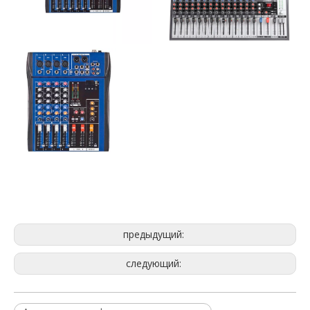
Аудиомикшер с фантомным питанием
МОЩНЫЙ МИКШЕР
источник питания Avid Artist Mix
предыдущий:
следующий: