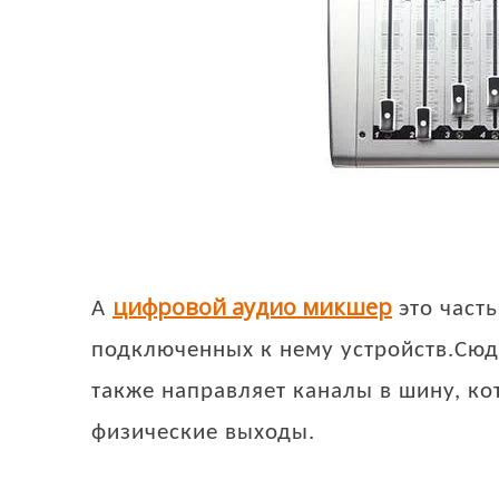
цифровой аудио микшер
A
это часть
подключенных к нему устройств.Сю
также направляет каналы в шину, к
физические выходы.