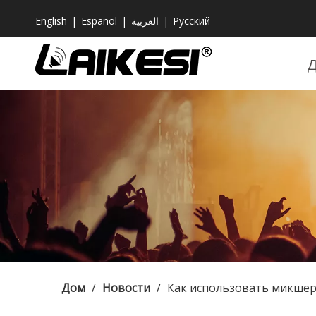
English
|
Español
|
العربية
|
Pусский
Дом
/
Новости
/
Как использовать микше