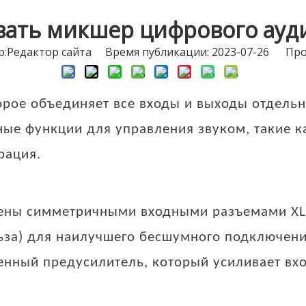
вать микшер цифрового ау
Pедактор сайта Время публикации: 2023-07-26 Про
торое объединяет все входы и выходы отдель
ые функции для управления звуком, такие ка
рация.
ены симметричными входными разъемами XL
льза) для наилучшего бесшумного подключен
нный предусилитель, который усиливает вхо