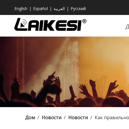
English
|
Español
|
العربية
|
Pусский
Дом
/
Новости
/
Новости
/
Как правильн