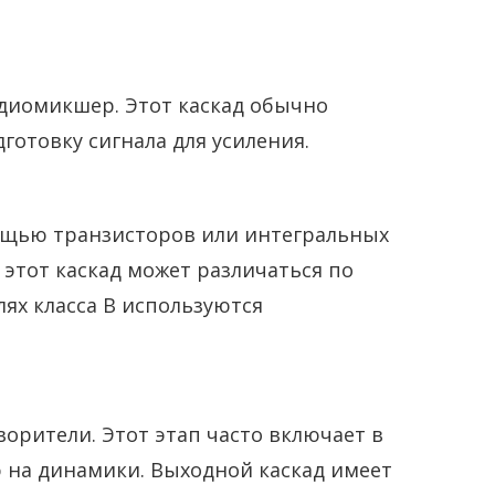
удиомикшер. Этот каскад обычно
отовку сигнала для усиления.
омощью транзисторов или интегральных
 этот каскад может различаться по
лях класса B используются
ворители. Этот этап часто включает в
 на динамики. Выходной каскад имеет