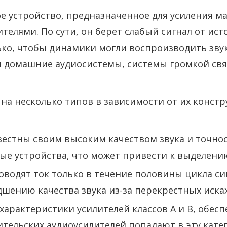
е устройство, предназначенное для усиления м
елями. По сути, он берет слабый сигнал от ист
ько, чтобы динамики могли воспроизводить зву
 домашние аудиосистемы, системы громкой свя
а несколько типов в зависимости от их констр
вестны своим высоким качеством звука и точно
ые устройства, что может привести к выделени
оводят ток только в течение половины цикла с
дшению качества звука из-за перекрестных иска
 характеристики усилителей классов A и B, обес
тельских аудиоусилителей попадают в эту кате