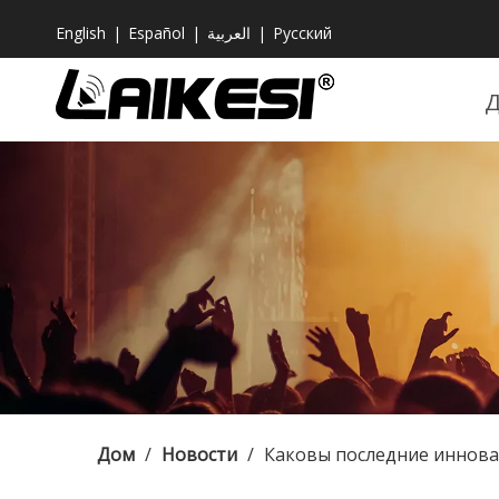
English
|
Español
|
العربية
|
Pусский
Дом
/
Новости
/
Каковы последние иннова