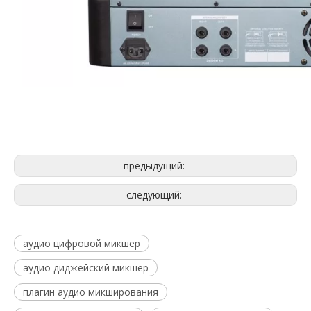
аудио цифровой микшер
аудио диджейский микшер
плагин аудиомикширования
предыдущий:
следующий:
аудио цифровой микшер
аудио диджейский микшер
плагин аудио микширования