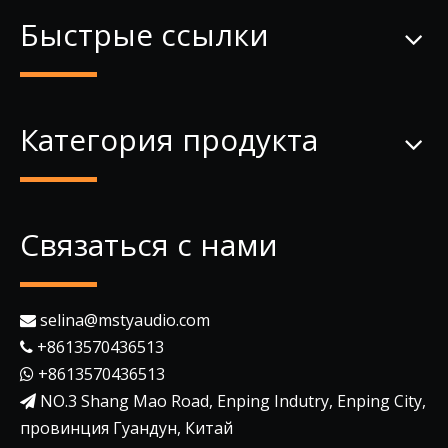
Быстрые ссылки
Категория продукта
Связаться с нами
selina@mstyaudio.com

+8613570436513

+8613570436513

NO.3 Shang Mao Road, Enping Indutry, Enping City,

провинция Гуандун, Китай